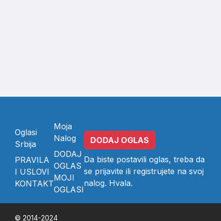
Moja
Oglasi
Nalog
DODAJ OGLAS
Srbija
DODAJ
Da biste postavili oglas, treba da
PRAVILA
OGLAS
se
prijavite
ili
registrujete
na svoj
I USLOVI
MOJI
nalog. Hvala.
KONTAKT
OGLASI
© 2014-2024