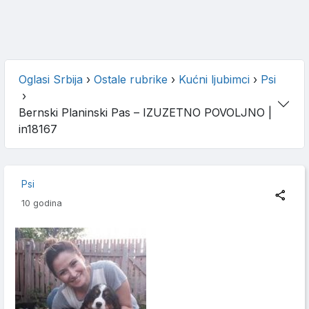
Oglasi Srbija
›
Ostale rubrike
›
Kućni ljubimci
›
Psi
›
Bernski Planinski Pas – IZUZETNO POVOLJNO
|
in18167
Psi
10 godina