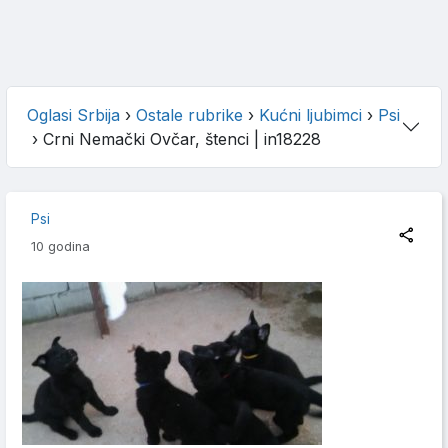
Oglasi Srbija
›
Ostale rubrike
›
Kućni ljubimci
›
Psi
›
Crni Nemački Ovčar, štenci
| in18228
Psi
10 godina