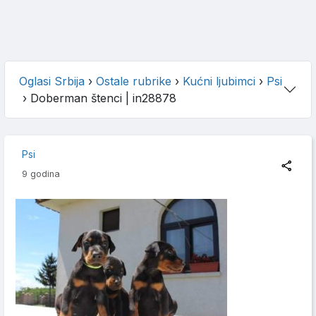
Oglasi Srbija
›
Ostale rubrike
›
Kućni ljubimci
›
Psi
›
Doberman štenci
| in28878
Psi
9 godina