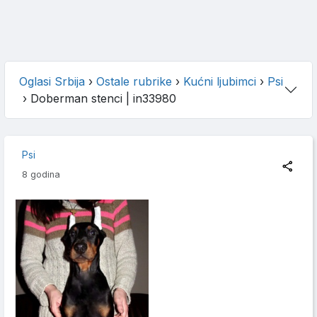
Oglasi Srbija
›
Ostale rubrike
›
Kućni ljubimci
›
Psi
›
Doberman stenci
| in33980
Psi
8 godina