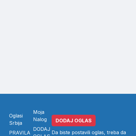
Moja
Oglasi
Nalog
DODAJ OGLAS
Srbija
DODAJ
Da biste postavili oglas, treba da
PRAVILA