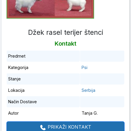
Džek rasel terijer štenci
Kontakt
Predmet
Kategorija
Psi
Stanje
Lokacija
Serbija
Način Dostave
Autor
Tanja G.
PRIKAŽI KONTAKT