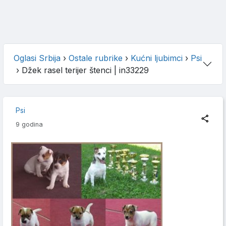
Oglasi Srbija
›
Ostale rubrike
›
Kućni ljubimci
›
Psi
›
Džek rasel terijer štenci
| in33229
Psi
9 godina