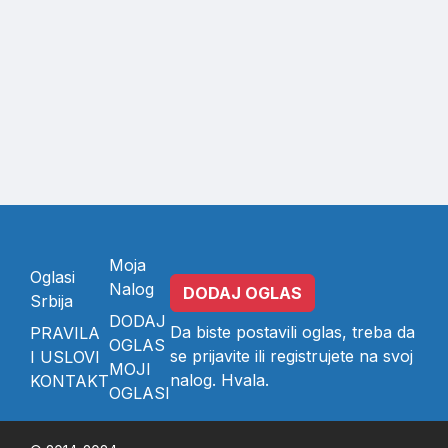
Moja
Oglasi
Nalog
DODAJ OGLAS
Srbija
DODAJ
Da biste postavili oglas, treba da
PRAVILA
OGLAS
se
prijavite
ili
registrujete
na svoj
I USLOVI
MOJI
nalog. Hvala.
KONTAKT
OGLASI