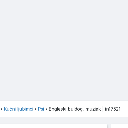
›
Kućni ljubimci
›
Psi
›
Engleski buldog, muzjak
| in17521