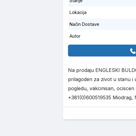
Stanje
Lokacija
Način Dostave
Autor
Na prodaju ENGLESKI BULDOG
prilagoden za zivot u stanu i 
pogledu, vakcinisan, ociscen 
+381(0)600519535 Miodrag, 