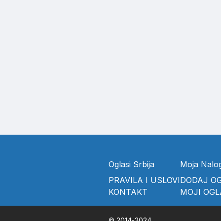
Oglasi Srbija
Moja Nalo
PRAVILA I USLOVI
DODAJ O
KONTAKT
MOJI OGL
© 2014-2024