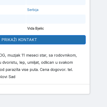
Serbija
Vida Bjelic
PRIKAŽI KONTAKT
, muzjak 11 meseci star, sa rodovnikom,
u dvoristu, lep, umiljat, odlican u svakom
od parazíta vise puta. Cena dogovor. tel.
Novi Sad