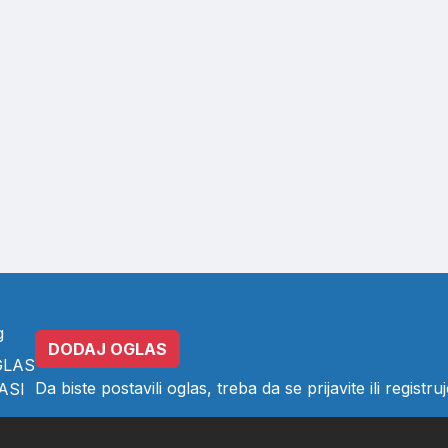
g
DODAJ OGLAS
GLAS
Da biste postavili oglas, treba da se
prijavite
ili
registruj
ASI