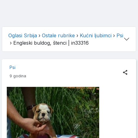
Oglasi Srbija
›
Ostale rubrike
›
Kućni ljubimci
›
Psi
›
Engleski buldog, štenci
| in33316
Psi
9 godina