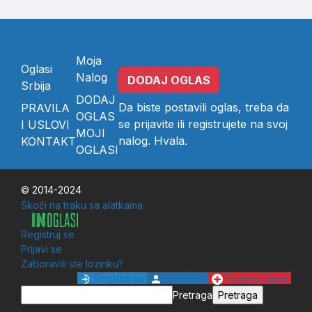
Moja
Oglasi
Nalog
DODAJ OGLAS
Srbija
DODAJ
Da biste postavili oglas, treba da
PRAVILA
OGLAS
se
prijavite
ili
registrujete
na svoj
I USLOVI
MOJI
nalog. Hvala.
KONTAKT
OGLASI
© 2014-2024
Skoči na traku sa alatkama
Registruj se
Prijavi se
Zaboravili ste lozinku?
Registuj se
Prijavi se
Postavi Oglas
Pretraga