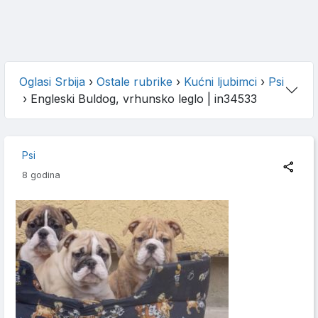
Oglasi Srbija
›
Ostale rubrike
›
Kućni ljubimci
›
Psi
›
Engleski Buldog, vrhunsko leglo
| in34533
Psi
8 godina