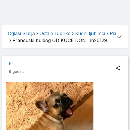
Oglasi Srbija
›
Ostale rubrike
›
Kućni ljubimci
›
Psi
›
Francuski buldog OD KUCE DON
| in26129
Psi
9 godina