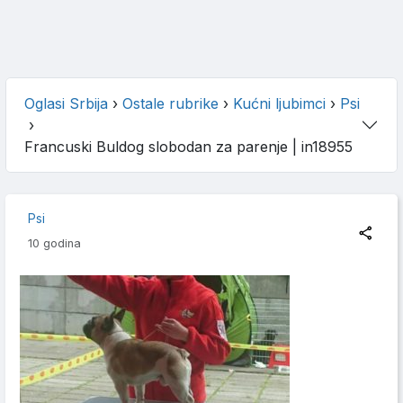
Oglasi Srbija
›
Ostale rubrike
›
Kućni ljubimci
›
Psi
›
Francuski Buldog slobodan za parenje
| in18955
Psi
10 godina