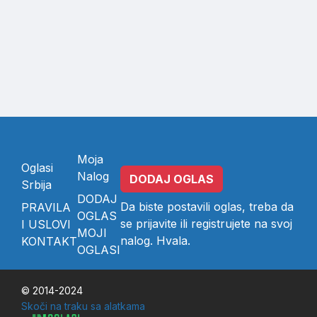
Moja
Oglasi
Nalog
DODAJ OGLAS
Srbija
DODAJ
Da biste postavili oglas, treba da
PRAVILA
OGLAS
se
prijavite
ili
registrujete
na svoj
I USLOVI
MOJI
nalog. Hvala.
KONTAKT
OGLASI
© 2014-2024
Skoči na traku sa alatkama