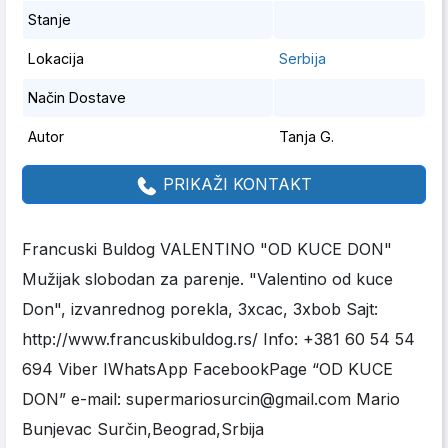
Stanje
Lokacija
Serbija
Način Dostave
Autor
Tanja G.
PRIKAŽI KONTAKT
Francuski Buldog VALENTINO "OD KUCE DON"
Mužijak slobodan za parenje. "Valentino od kuce
Don", izvanrednog porekla, 3xcac, 3xbob Sajt:
http://www.francuskibuldog.rs/ Info: +381 60 54 54
694 Viber IWhatsApp FacebookPage “OD KUCE
DON” e-mail: supermariosurcin@gmail.com Mario
Bunjevac Surčin,Beograd,Srbija