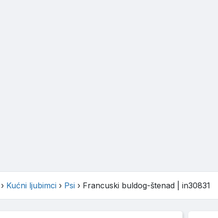
›
Kućni ljubimci
›
Psi
›
Francuski buldog-štenad
| in30831