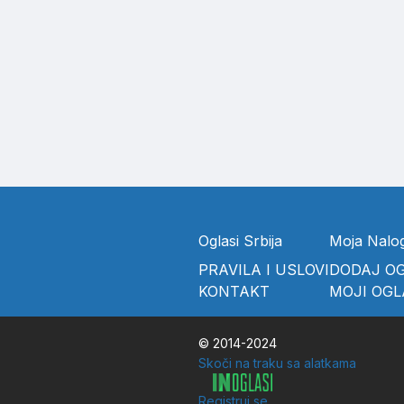
Oglasi Srbija
Moja Nalo
PRAVILA I USLOVI
DODAJ O
KONTAKT
MOJI OGL
© 2014-2024
Skoči na traku sa alatkama
Registruj se