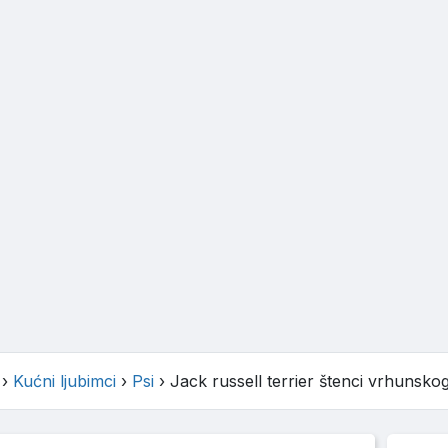
›
Kućni ljubimci
›
Psi
›