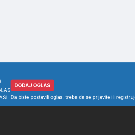
g
DODAJ OGLAS
GLAS
Da biste postavili oglas, treba da se
prijavite
ili
registruj
ASI