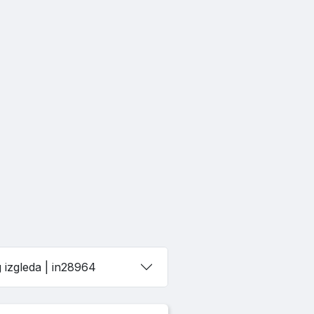
Jack russell terrier štenci vrhunskog izgleda
| in28964