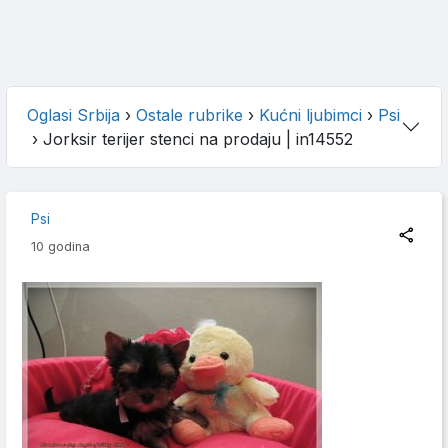
Oglasi Srbija
›
Ostale rubrike
›
Kućni ljubimci
›
Psi
›
Jorksir terijer stenci na prodaju
| in14552
Psi
10 godina