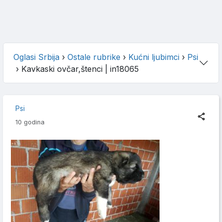
Oglasi Srbija
›
Ostale rubrike
›
Kućni ljubimci
›
Psi
›
Kavkaski ovčar,štenci
| in18065
Psi
10 godina