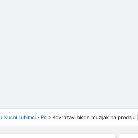
›
Kućni ljubimci
›
Psi
›
Kovrdzavi bison muzijak na prodaju