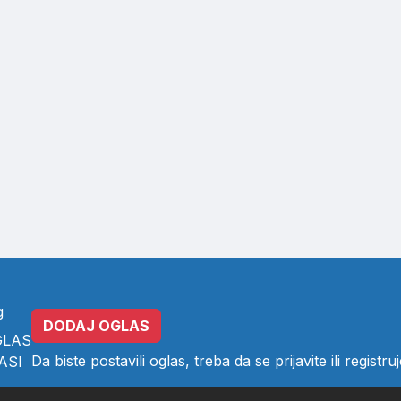
g
DODAJ OGLAS
GLAS
Da biste postavili oglas, treba da se
prijavite
ili
registruj
ASI