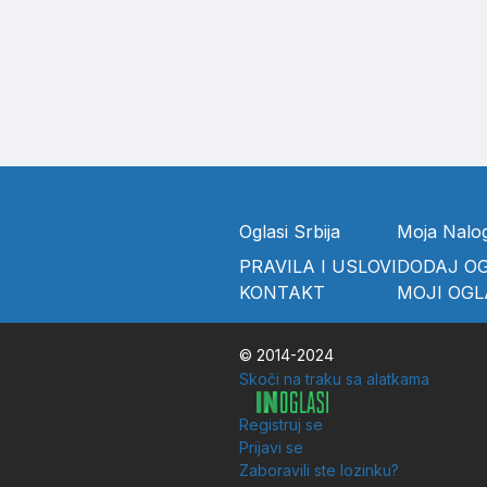
Oglasi Srbija
Moja Nalo
PRAVILA I USLOVI
DODAJ O
KONTAKT
MOJI OGL
© 2014-2024
Skoči na traku sa alatkama
Registruj se
Prijavi se
Zaboravili ste lozinku?