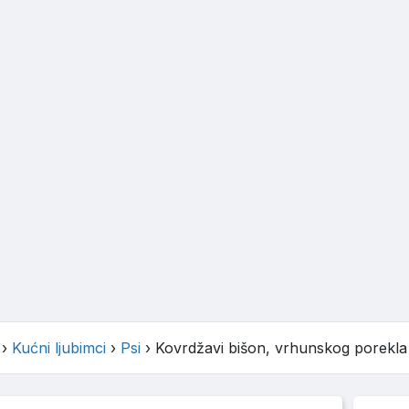
›
Kućni ljubimci
›
Psi
›
Kovrdžavi bišon, vrhunskog porekla