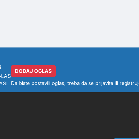
g
DODAJ OGLAS
GLAS
Da biste postavili oglas, treba da se
prijavite
ili
registruj
ASI