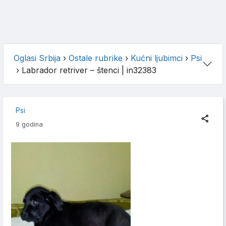
Oglasi Srbija
›
Ostale rubrike
›
Kućni ljubimci
›
Psi
›
Labrador retriver – štenci
| in32383
Psi
9 godina