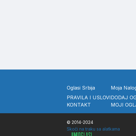
Oglasi Srbija
Moja Nalo
PRAVILA I USLOVI
DODAJ O
KONTAKT
MOJI OGL
© 2014-2024
Skoči na traku sa alatkama