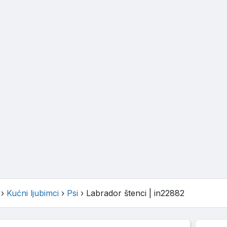
›
Kućni ljubimci
›
Psi
›
Labrador štenci
| in22882