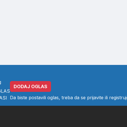
g
DODAJ OGLAS
GLAS
Da biste postavili oglas, treba da se
prijavite
ili
registruj
ASI