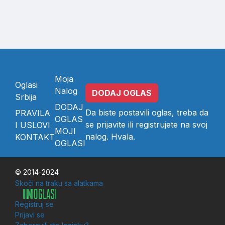
Moja
Oglasi
Nalog
DODAJ OGLAS
Srbija
DODAJ
Da biste postavili oglas, treba da
PRAVILA
OGLAS
se
prijavite
ili
registrujete
na svoj
I USLOVI
MOJI
nalog. Hvala.
KONTAKT
OGLASI
© 2014-2024
Skoči na traku sa alatkama
Registruj se
Prijavi se