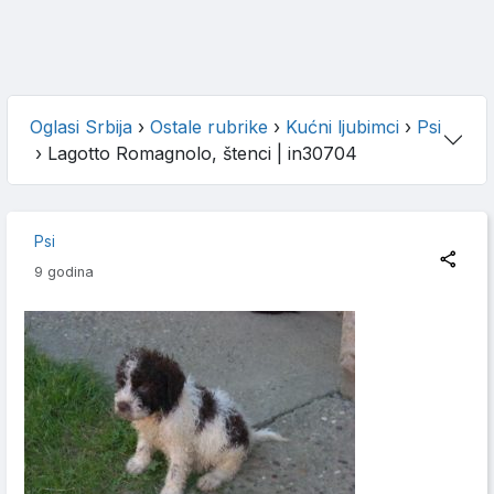
Oglasi Srbija
›
Ostale rubrike
›
Kućni ljubimci
›
Psi
›
Lagotto Romagnolo, štenci
| in30704
Psi
9 godina