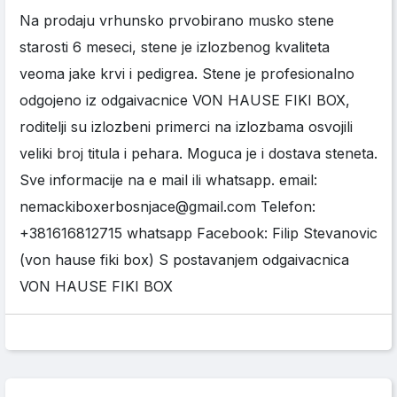
Na prodaju vrhunsko prvobirano musko stene
starosti 6 meseci, stene je izlozbenog kvaliteta
veoma jake krvi i pedigrea. Stene je profesionalno
odgojeno iz odgaivacnice VON HAUSE FIKI BOX,
roditelji su izlozbeni primerci na izlozbama osvojili
veliki broj titula i pehara. Moguca je i dostava steneta.
Sve informacije na e mail ili whatsapp. email:
nemackiboxerbosnjace@gmail.com Telefon:
+381616812715 whatsapp Facebook: Filip Stevanovic
(von hause fiki box) S postavanjem odgaivacnica
VON HAUSE FIKI BOX