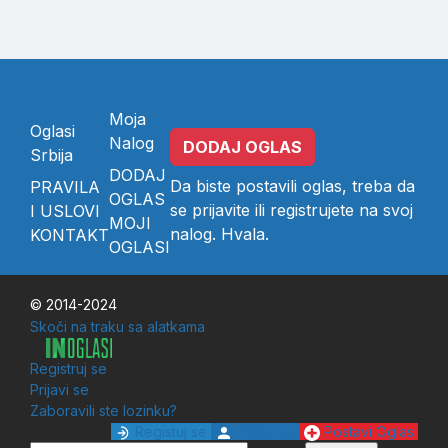
Moja
Oglasi
Nalog
DODAJ OGLAS
Srbija
DODAJ
Da biste postavili oglas, treba da
PRAVILA
OGLAS
se
prijavite
ili
registrujete
na svoj
I USLOVI
MOJI
nalog. Hvala.
KONTAKT
OGLASI
© 2014-2024
Skoči na traku sa alatkama
Registruj se
Prijavi se
Zaboravili ste lozinku?
Registuj se
Prijavi se
Postavi Oglas