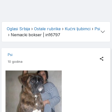
Oglasi Srbija
›
Ostale rubrike
›
Kućni ljubimci
›
Psi
›
Nemacki bokser
| in16797
Psi
10 godina