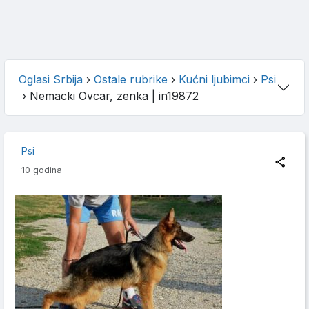
Oglasi Srbija
›
Ostale rubrike
›
Kućni ljubimci
›
Psi
›
Nemacki Ovcar, zenka
| in19872
Psi
10 godina