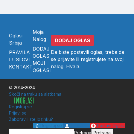
Moja
Oglasi
Nalog
DODAJ OGLAS
Srbija
DODAJ
Da biste postavili oglas, treba da
PRAVILA
OGLAS
se
prijavite
ili
registrujete
na svoj
I USLOVI
MOJI
nalog. Hvala.
KONTAKT
OGLASI
© 2014-2024
Skoči na traku sa alatkama
Registruj se
Prijavi se
Zaboravili ste lozinku?
Registuj se
Prijavi se
Postavi Oglas
Pretraga