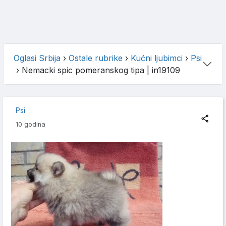
Oglasi Srbija
›
Ostale rubrike
›
Kućni ljubimci
›
Psi
›
Nemacki spic pomeranskog tipa
| in19109
Psi
10 godina