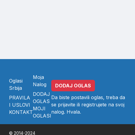
Moja
Oglasi
Nalog
DODAJ OGLAS
Srbija
DODAJ
Da biste postavili oglas, treba da
PRAVILA
OGLAS
se
prijavite
ili
registrujete
na svoj
I USLOVI
MOJI
nalog. Hvala.
KONTAKT
OGLASI
© 2014-2024