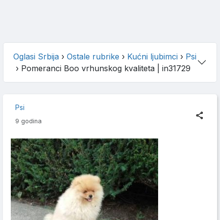
Oglasi Srbija
›
Ostale rubrike
›
Kućni ljubimci
›
Psi
›
Pomeranci Boo vrhunskog kvaliteta
| in31729
Psi
9 godina