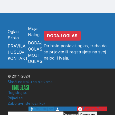
Moja
Oglasi
Nalog
DODAJ OGLAS
Srbija
DODAJ
Da biste postavili oglas, treba da
PRAVILA
OGLAS
se
prijavite
ili
registrujete
na svoj
I USLOVI
MOJI
nalog. Hvala.
KONTAKT
OGLASI
© 2014-2024
Skoči na traku sa alatkama
Registruj se
Prijavi se
Zaboravili ste lozinku?
Registuj se
Prijavi se
Postavi Oglas
Pretraga