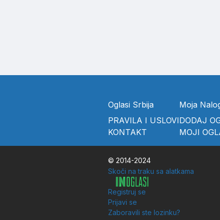
Oglasi Srbija
Moja Nalo
PRAVILA I USLOVI
DODAJ O
KONTAKT
MOJI OGL
© 2014-2024
Skoči na traku sa alatkama
Registruj se
Prijavi se
Zaboravili ste lozinku?