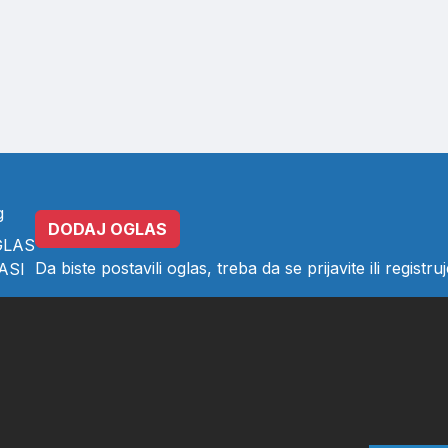
g
DODAJ OGLAS
GLAS
Da biste postavili oglas, treba da se
prijavite
ili
registruj
ASI