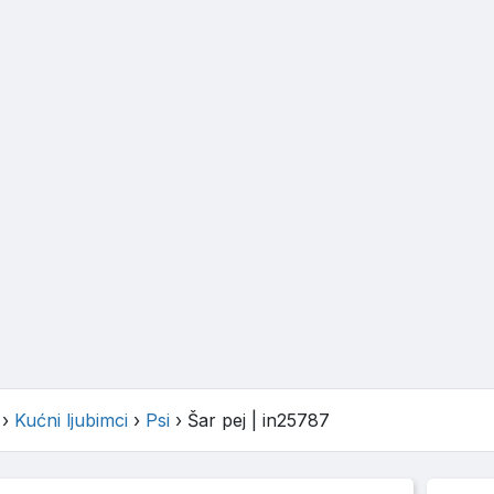
›
Kućni ljubimci
›
Psi
›
Šar pej
| in25787