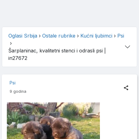
Oglasi Srbija
›
Ostale rubrike
›
Kućni ljubimci
›
Psi
›
Šarplaninac, kvalitetni stenci i odrasli psi
|
in27672
Psi
9 godina