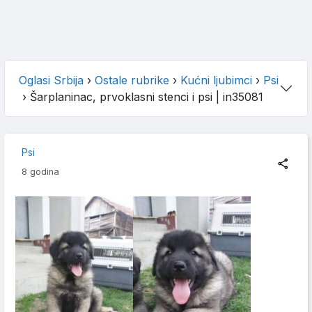
Oglasi Srbija
›
Ostale rubrike
›
Kućni ljubimci
›
Psi
›
Šarplaninac, prvoklasni stenci i psi
| in35081
Psi
8 godina