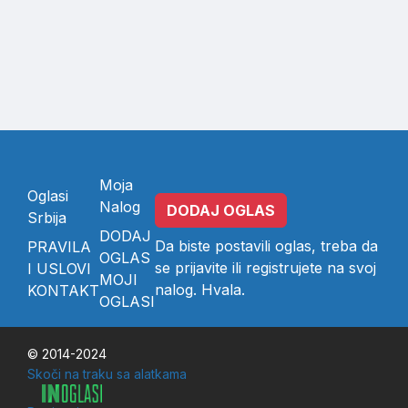
Moja
Oglasi
Nalog
DODAJ OGLAS
Srbija
DODAJ
Da biste postavili oglas, treba da
PRAVILA
OGLAS
se
prijavite
ili
registrujete
na svoj
I USLOVI
MOJI
nalog. Hvala.
KONTAKT
OGLASI
© 2014-2024
Skoči na traku sa alatkama