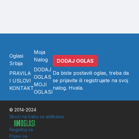
Moja
Oglasi
Nalog
DODAJ OGLAS
Srbija
DODAJ
Da biste postavili oglas, treba da
PRAVILA
OGLAS
se
prijavite
ili
registrujete
na svoj
I USLOVI
MOJI
nalog. Hvala.
KONTAKT
OGLASI
© 2014-2024
Skoči na traku sa alatkama
Registruj se
Prijavi se