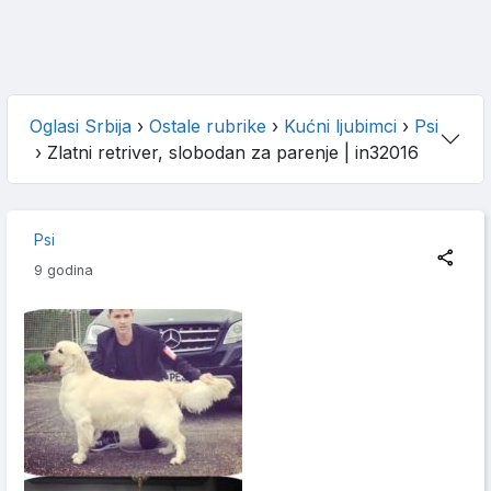
Oglasi Srbija
›
Ostale rubrike
›
Kućni ljubimci
›
Psi
›
Zlatni retriver, slobodan za parenje
| in32016
Psi
9 godina