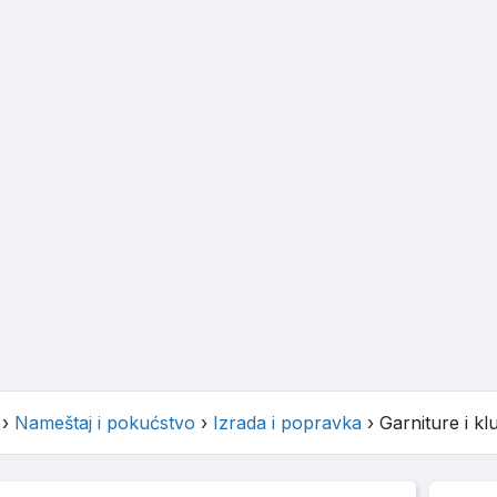
›
Nameštaj i pokućstvo
›
Izrada i popravka
›
Garniture i klu