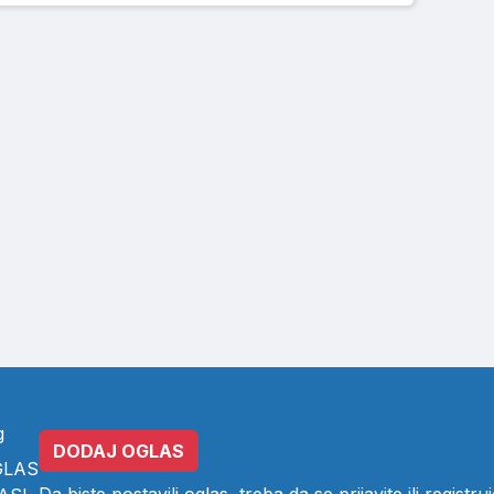
g
DODAJ OGLAS
GLAS
Da biste postavili oglas, treba da se
prijavite
ili
registruj