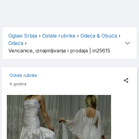
Oglasi Srbija
›
Ostale rubrike
›
Odeća & Obuća
›
Odeća
›
Vencanice, iznajmljivanje i prodaja
| in25615
Ostale rubrike
9 godina