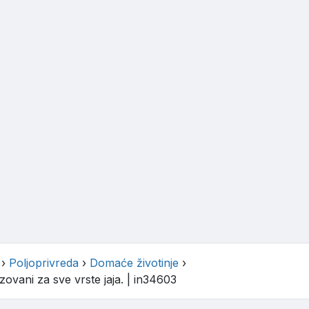
›
Poljoprivreda
›
Domaće životinje
›
ovani za sve vrste jaja.
| in34603