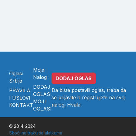
Moja
Oglasi
Nalog
DODAJ OGLAS
Srbija
DODAJ
Da biste postavili oglas, treba da
PRAVILA
OGLAS
se
prijavite
ili
registrujete
na svoj
I USLOVI
MOJI
nalog. Hvala.
KONTAKT
OGLASI
© 2014-2024
Skoči na traku sa alatkama