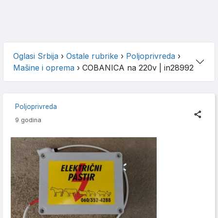
Oglasi Srbija
›
Ostale rubrike
›
Poljoprivreda
›
Mašine i oprema
›
COBANICA na 220v
| in28992
Poljoprivreda
9 godina