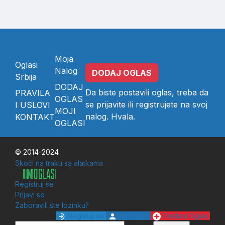
Moja
Oglasi
Nalog
DODAJ OGLAS
Srbija
DODAJ
Da biste postavili oglas, treba da
PRAVILA
OGLAS
se
prijavite
ili
registrujete
na svoj
I USLOVI
MOJI
nalog. Hvala.
KONTAKT
OGLASI
© 2014-2024
Skoči na traku sa alatkama
Registruj se
Prijavi se
Zaboravili ste lozinku?
Registuj se
Prijavi se
Postavi Oglas