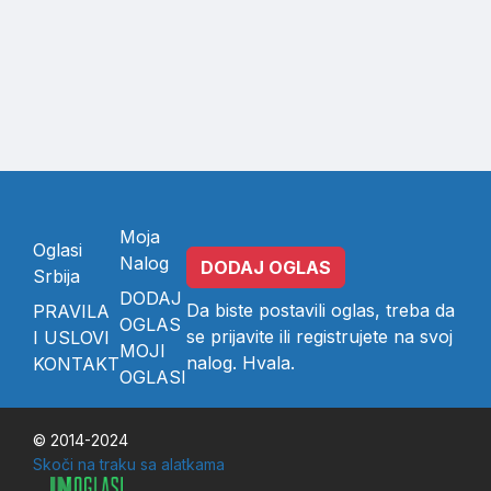
Moja
Oglasi
Nalog
DODAJ OGLAS
Srbija
DODAJ
Da biste postavili oglas, treba da
PRAVILA
OGLAS
se
prijavite
ili
registrujete
na svoj
I USLOVI
MOJI
nalog. Hvala.
KONTAKT
OGLASI
© 2014-2024
Skoči na traku sa alatkama