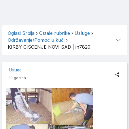
Oglasi Srbija
›
Ostale rubrike
›
Usluge
›
Održavanje/Pomoć u kući
›
KIRBY CISCENJE NOVI SAD
| in7820
Usluge
10 godina