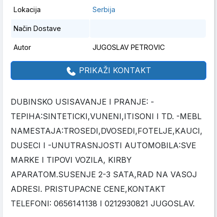
Lokacija
Serbija
Način Dostave
Autor
JUGOSLAV PETROVIC
PRIKAŽI KONTAKT
DUBINSKO USISAVANJE I PRANJE: -
TEPIHA:SINTETICKI,VUNENI,ITISONI I TD. -MEBL
NAMESTAJA:TROSEDI,DVOSEDI,FOTELJE,KAUCI,
DUSECI I -UNUTRASNJOSTI AUTOMOBILA:SVE
MARKE I TIPOVI VOZILA, KIRBY
APARATOM.SUSENJE 2-3 SATA,RAD NA VASOJ
ADRESI. PRISTUPACNE CENE,KONTAKT
TELEFONI: 0656141138 I 0212930821 JUGOSLAV.