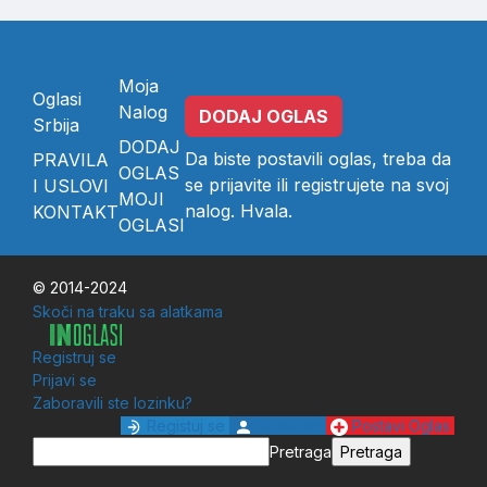
Moja
Oglasi
Nalog
DODAJ OGLAS
Srbija
DODAJ
Da biste postavili oglas, treba da
PRAVILA
OGLAS
se
prijavite
ili
registrujete
na svoj
I USLOVI
MOJI
nalog. Hvala.
KONTAKT
OGLASI
© 2014-2024
Skoči na traku sa alatkama
Registruj se
Prijavi se
Zaboravili ste lozinku?
Registuj se
Prijavi se
Postavi Oglas
Pretraga