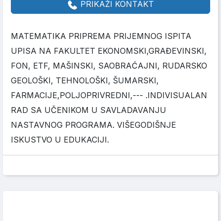
PRIKAŽI KONTAKT
MATEMATIKA PRIPREMA PRIJEMNOG ISPITA
UPISA NA FAKULTET EKONOMSKI,GRAĐEVINSKI,
FON, ETF, MAŠINSKI, SAOBRAĆAJNI, RUDARSKO
GEOLOŠKI, TEHNOLOŠKI, ŠUMARSKI,
FARMACIJE,POLJOPRIVREDNI,--- .INDIVISUALAN
RAD SA UČENIKOM U SAVLADAVANJU
NASTAVNOG PROGRAMA. VIŠEGODIŠNJE
ISKUSTVO U EDUKACIJI.