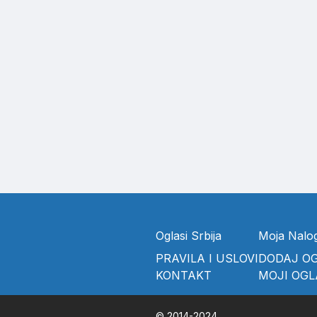
Oglasi Srbija
Moja Nalo
PRAVILA I USLOVI
DODAJ O
KONTAKT
MOJI OGL
© 2014-2024