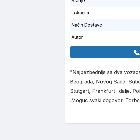
Stanje
Lokacija
Način Dostave
Autor
"Najbezbednije sa dva vozaca
Beograda, Novog Sada, Subo
Stutgart, Frankfurt i dalje. P
.Moguc svaki dogovor. Torbe