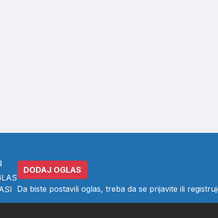
g
DODAJ OGLAS
GLAS
Da biste postavili oglas, treba da se
prijavite
ili
registruj
ASI