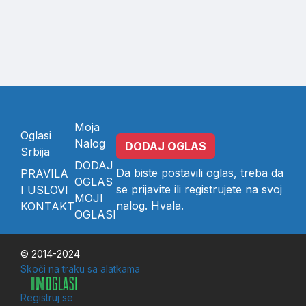
Moja
Oglasi
Nalog
DODAJ OGLAS
Srbija
DODAJ
Da biste postavili oglas, treba da
PRAVILA
OGLAS
se
prijavite
ili
registrujete
na svoj
I USLOVI
MOJI
nalog. Hvala.
KONTAKT
OGLASI
© 2014-2024
Skoči na traku sa alatkama
Registruj se