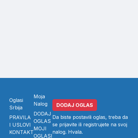
Moja
Oglasi
Nalog
DODAJ OGLAS
Srbija
DODAJ
Da biste postavili oglas, treba da
PRAVILA
OGLAS
se
prijavite
ili
registrujete
na svoj
I USLOVI
MOJI
nalog. Hvala.
KONTAKT
OGLASI