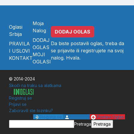
Moja
Oglasi
Nalog
DODAJ OGLAS
Srbija
DODAJ
Da biste postavili oglas, treba da
PRAVILA
OGLAS
se
prijavite
ili
registrujete
na svoj
I USLOVI
MOJI
nalog. Hvala.
KONTAKT
OGLASI
© 2014-2024
Skoči na traku sa alatkama
Registruj se
Prijavi se
Zaboravili ste lozinku?
Registuj se
Prijavi se
Postavi Oglas
Pretraga