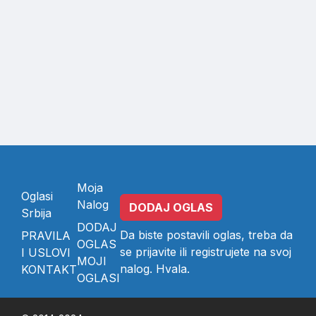
Moja
Oglasi
Nalog
DODAJ OGLAS
Srbija
DODAJ
Da biste postavili oglas, treba da
PRAVILA
OGLAS
se
prijavite
ili
registrujete
na svoj
I USLOVI
MOJI
nalog. Hvala.
KONTAKT
OGLASI