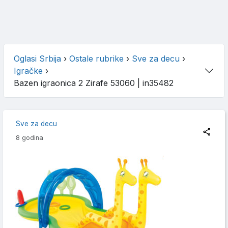
Oglasi Srbija
›
Ostale rubrike
›
Sve za decu
›
Igračke
›
Bazen igraonica 2 Zirafe 53060
| in35482
Sve za decu
8 godina