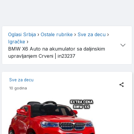
Oglasi Srbija
›
Ostale rubrike
›
Sve za decu
›
Igračke
›
BMW X6 Auto na akumulator sa daljinskim
upravljanjem Crveni
| in23237
Sve za decu
10 godina