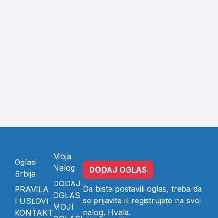
Moja
Oglasi
Nalog
DODAJ OGLAS
Srbija
DODAJ
Da biste postavili oglas, treba da
PRAVILA
OGLAS
se
prijavite
ili
registrujete
na svoj
I USLOVI
MOJI
nalog. Hvala.
KONTAKT