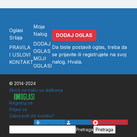
Moja
Oglasi
Nalog
DODAJ OGLAS
Srbija
DODAJ
Da biste postavili oglas, treba da
PRAVILA
OGLAS
se
prijavite
ili
registrujete
na svoj
I USLOVI
MOJI
nalog. Hvala.
KONTAKT
OGLASI
© 2014-2024
Skoči na traku sa alatkama
Registruj se
Prijavi se
Zaboravili ste lozinku?
Registuj se
Prijavi se
Postavi Oglas
Pretraga