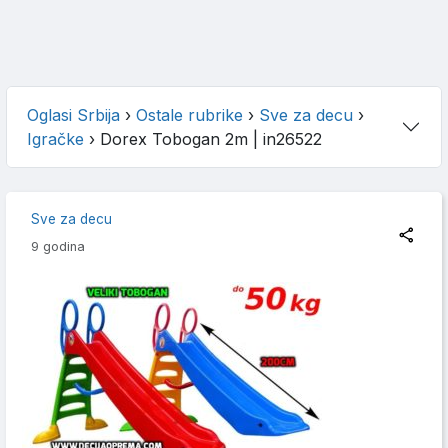
Oglasi Srbija
›
Ostale rubrike
›
Sve za decu
›
Igračke
›
Dorex Tobogan 2m
| in26522
Sve za decu
9 godina