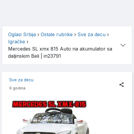
Oglasi Srbija
›
Ostale rubrike
›
Sve za decu
›
Igračke
›
Mercedes SL xmx 815 Auto na akumulator sa
daljinskim Beli
| in23791
Sve za decu
9 godina