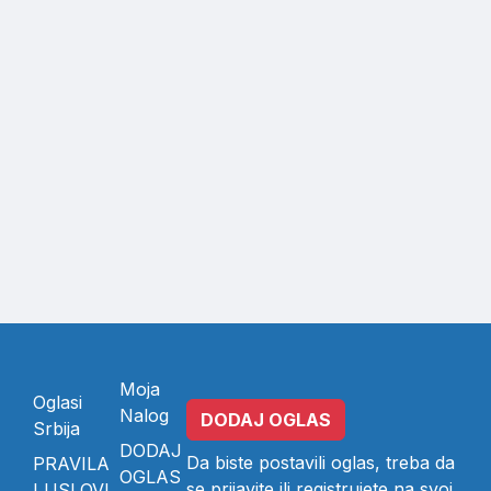
Moja
Oglasi
Nalog
DODAJ OGLAS
Srbija
DODAJ
Da biste postavili oglas, treba da
PRAVILA
OGLAS
se
prijavite
ili
registrujete
na svoj
I USLOVI