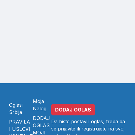
Moja
Oglasi
Nalog
DODAJ OGLAS
Srbija
DODAJ
Da biste postavili oglas, treba da
PRAVILA
OGLAS
se
prijavite
ili
registrujete
na svoj
I USLOVI
MOJI