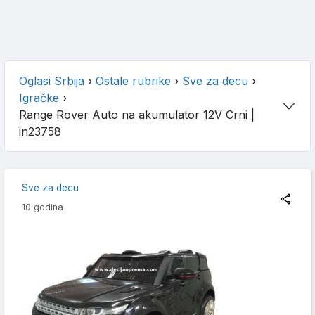
Oglasi Srbija
›
Ostale rubrike
›
Sve za decu
›
Igračke
›
Range Rover Auto na akumulator 12V Crni
|
in23758
Sve za decu
10 godina