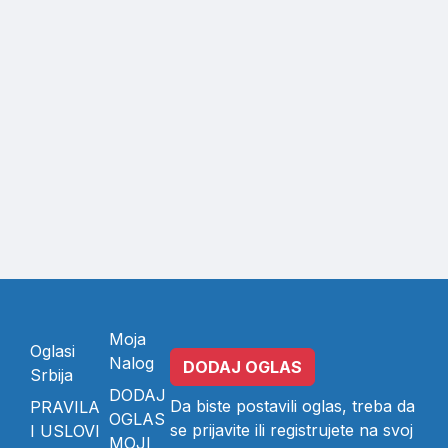
Moja
Oglasi
Nalog
DODAJ OGLAS
Srbija
DODAJ
Da biste postavili oglas, treba da
PRAVILA
OGLAS
se
prijavite
ili
registrujete
na svoj
I USLOVI
MOJI