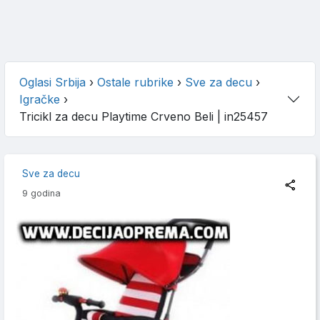
Oglasi Srbija
›
Ostale rubrike
›
Sve za decu
›
Igračke
›
Tricikl za decu Playtime Crveno Beli
| in25457
Sve za decu
9 godina