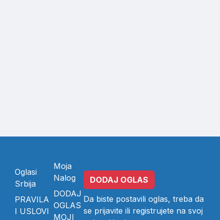
Moja
Oglasi
Nalog
DODAJ OGLAS
Srbija
DODAJ
Da biste postavili oglas, treba da
PRAVILA
OGLAS
se
prijavite
ili
registrujete
na svoj
I USLOVI
MOJI