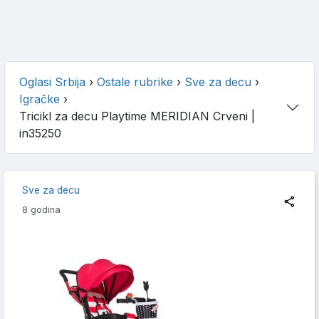
Oglasi Srbija
›
Ostale rubrike
›
Sve za decu
›
Igračke
›
Tricikl za decu Playtime MERIDIAN Crveni
|
in35250
Sve za decu
8 godina