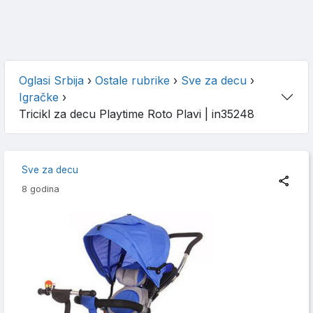
Oglasi Srbija
›
Ostale rubrike
›
Sve za decu
›
Igračke
›
Tricikl za decu Playtime Roto Plavi
| in35248
Sve za decu
8 godina