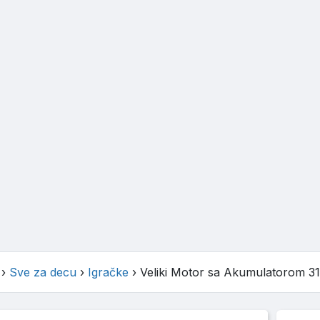
›
Sve za decu
›
Igračke
›
Veliki Motor sa Akumulatorom 3