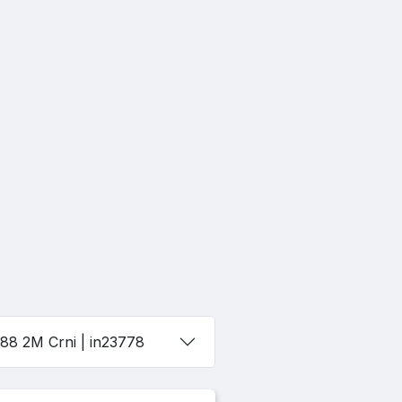
188 2M Crni
| in23778