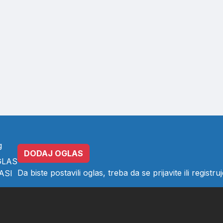
g
DODAJ OGLAS
GLAS
Da biste postavili oglas, treba da se
prijavite
ili
registruj
ASI