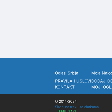
Oglasi Srbija
Moja Nalo
PRAVILA I USLOVI
DODAJ O
KONTAKT
MOJI OGL
© 2014-2024
Skoči na traku sa alatkama