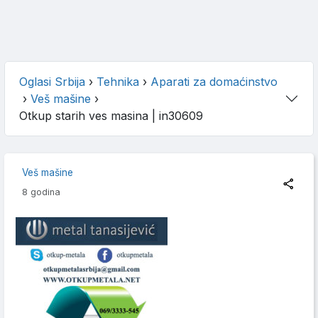
Oglasi Srbija
›
Tehnika
›
Aparati za domaćinstvo
›
Veš mašine
›
Otkup starih ves masina
| in30609
Veš mašine
8 godina