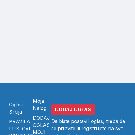
Moja
Oglasi
Nalog
DODAJ OGLAS
Srbija
DODAJ
Da biste postavili oglas, treba da
PRAVILA
OGLAS
se
prijavite
ili
registrujete
na svoj
I USLOVI
MOJI