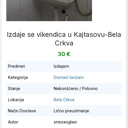
Izdaje se vikendica u Kajtasovu-Bela
Crkva
30 €
Predmet
Izdajem
Kategorija
Domaći turizam
Stanje
Nekorišćeno / Polovno
Lokacija
Bela Crkva
Način Dostave
Lično preuzimanje
Autor
snezaoglasi