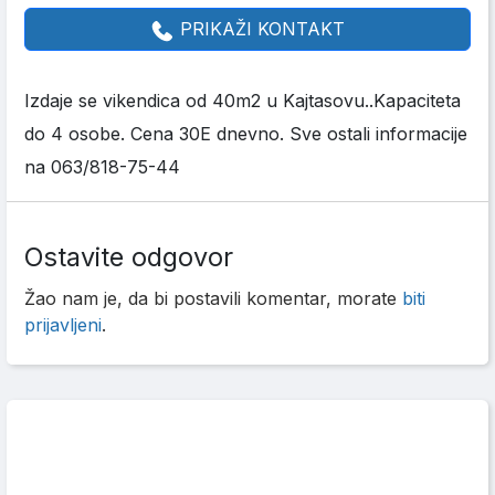
PRIKAŽI KONTAKT
Izdaje se vikendica od 40m2 u Kajtasovu..Kapaciteta
do 4 osobe. Cena 30E dnevno. Sve ostali informacije
na 063/818-75-44
Ostavite odgovor
Žao nam je, da bi postavili komentar, morate
biti
prijavljeni
.