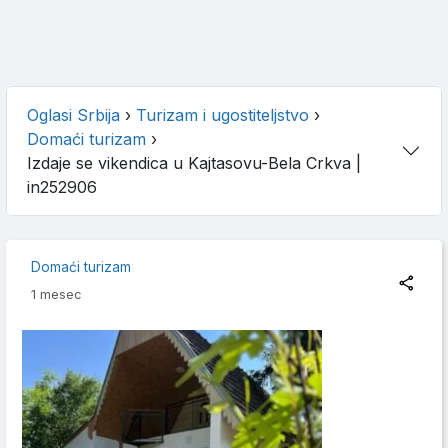
Oglasi Srbija
›
Turizam i ugostiteljstvo
›
Domaći turizam
›
Izdaje se vikendica u Kajtasovu-Bela Crkva
|
in252906
Domaći turizam
1 mesec